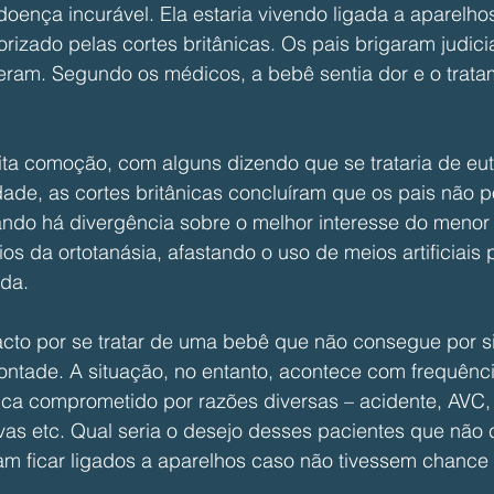
doença incurável. Ela estaria vivendo ligada a aparelho
orizado pelas cortes britânicas. Os pais brigaram judic
eram. Segundo os médicos, a bebê sentia dor e o trata
ita comoção, com alguns dizendo que se trataria de eut
dade, as cortes britânicas concluíram que os pais não 
ando há divergência sobre o melhor interesse do menor 
os da ortotanásia, afastando o uso de meios artificiais 
da.
acto por se tratar de uma bebê que não consegue por 
ontade. A situação, no entanto, acontece com frequênci
ica comprometido por razões diversas – acidente, AVC, i
as etc. Qual seria o desejo desses pacientes que não
am ficar ligados a aparelhos caso não tivessem chance