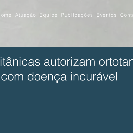
Home
Atuação
Equipe
Publicações
Eventos
Cont
itânicas autorizam ortota
com doença incurável