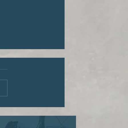
reito de envelhecer com
idade