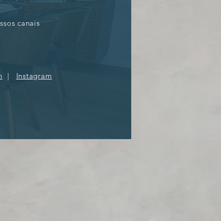
ssos canais
n
|
Instagram