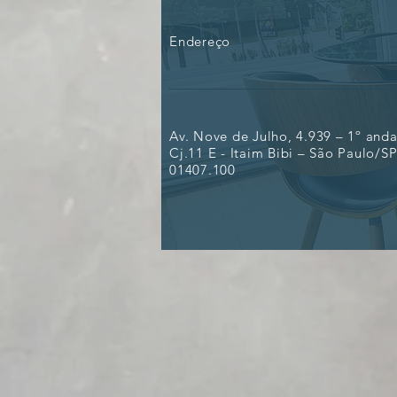
suspensos precisarão de
alvará judicial
Endereço
Av. Nove de Julho, 4.939 – 1º anda
Cj.11 E - Itaim Bibi – São Paulo/SP
01407.100