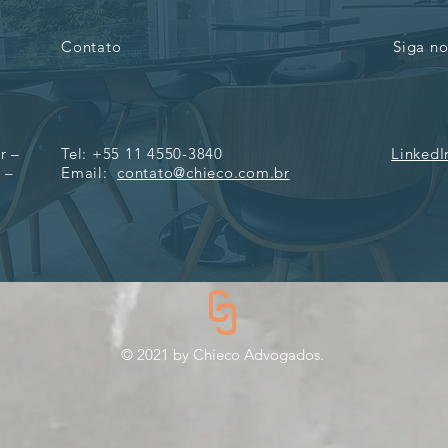
Contato
Siga no
r –
Tel: +55 11 4550-3840
LinkedI
 –
Email:
contato@chieco.com.br
©️ 2021 by Chieco Advogados.