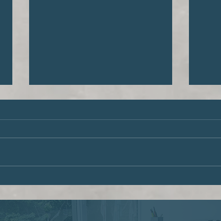
Múltiplas cidadanias,
O di
múltiplas oportunidades
dign