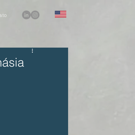
ato
násia