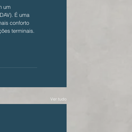
em um 
(DAV). É uma 
ais conforto 
ões terminais.
Ver tudo