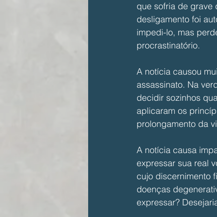
que sofria de grave 
desligamento foi aut
impedi-lo, mas perd
procrastinatório.
A notícia causou mu
assassinato. Na ver
decidir sozinhos qu
aplicaram os princípi
prolongamento da vi
A notícia causa imp
expressar sua real v
cujo discernimento f
doenças degenerativ
expressar? Desejari