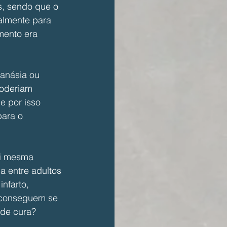
s, sendo que o 
ialmente para 
mento era 
anásia ou 
poderiam 
e por isso 
para o 
si mesma 
a entre adultos 
nfarto, 
 conseguem se 
 de cura?