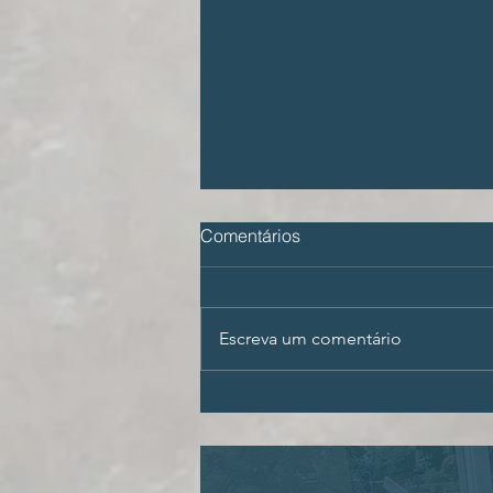
Comentários
Escreva um comentário
ECA Digital e a proteção da
imagem das crianças na
internet: perfis monetizados
que estão bloqueados ou