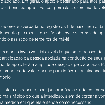
o apoiado. Em geral, o apoio é destinado para atos pat
dos bens, compra e venda, permutas, exercício do vot
adores é averbada no registro civil de nascimento da
quer ato patrimonial que não observe os termos do apoio
do o assistido de terceiros de má-fé.
m menos invasivo e inflexível do que um processo de in
 participação da pessoa apoiada na condução de seus p
rmo de apoio terá a amplitude desejada pelo apoiado. P
e tempo, pode valer apenas para imóveis, ou alcançar i
imônio.
tituto mais recente, com jurisprudência ainda em form
 mais rápido do que a interdição, além de coroar a vo
o na medida em que ele entende como necessário.