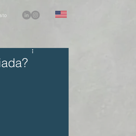
ato
iada?