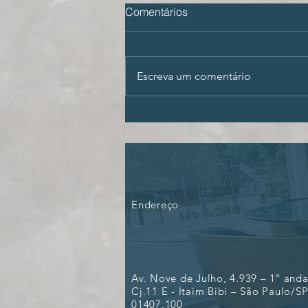
Comentários
Escreva um comentário
ECA Digital e a proteção da
imagem das crianças na
internet: perfis monetizados
que estão bloqueados ou
suspensos precisarão de
alvará judicial
Endereço
Av. Nove de Julho, 4.939 – 1º anda
Cj.11 E - Itaim Bibi – São Paulo/SP
01407.100