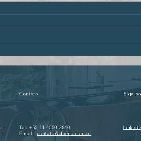
Múltiplas cidadanias,
O di
múltiplas oportunidades
dign
Contato
Siga no
r –
Tel: +55 11 4550-3840
LinkedI
 –
Email:
contato@chieco.com.br