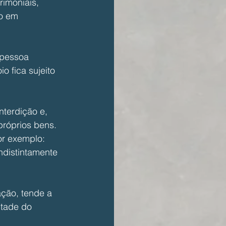
rimoniais, 
o em 
 pessoa 
 fica sujeito 
terdição e, 
róprios bens. 
or exemplo: 
ndistintamente 
ação, tende a 
ntade do 