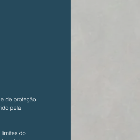
e de proteção. 
ido pela 
limites do 