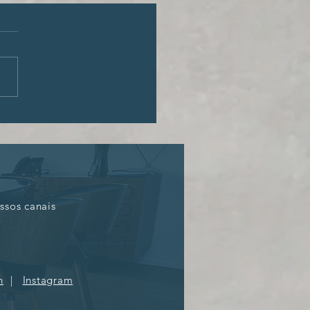
reito de envelhecer com
idade
ssos canais
n
|
Instagram