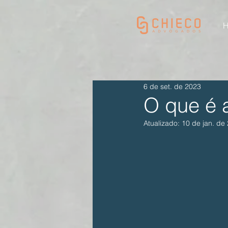
6 de set. de 2023
O que é 
Atualizado:
10 de jan. de