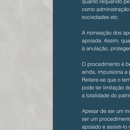
quanto requerido pel
como administração 
sociedades etc.
A nomeação dos apoi
apoiada. Assim, qual
à anulação, protegen
O procedimento é be
ainda, impulsiona a
Reitere-se que o te
pode ter limitação d
a totalidade do patr
Apesar de ser um ins
ser um procedimento
apoiado e assisti-l