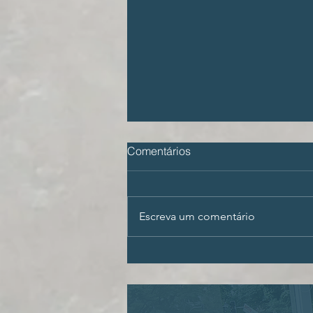
Comentários
Escreva um comentário
ECA Digital e a proteção da
imagem das crianças na
internet: perfis monetizados
que estão bloqueados ou