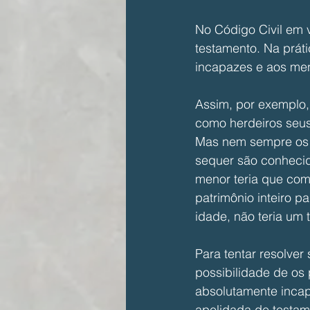
No Código Civil em 
testamento. Na práti
incapazes e aos men
Assim, por exemplo,
como herdeiros seus 
Mas nem sempre os i
sequer são conhecid
menor teria que com
patrimônio inteiro p
idade, não teria um 
Para tentar resolver
possibilidade de os 
absolutamente incap
apelidada de testame