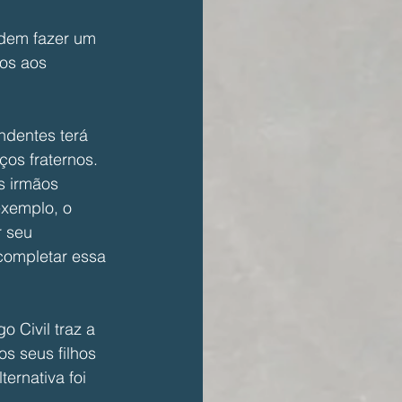
odem fazer um 
os aos 
ndentes terá 
os fraternos. 
s irmãos 
exemplo, o 
 seu 
completar essa 
 Civil traz a 
os seus filhos 
ernativa foi 