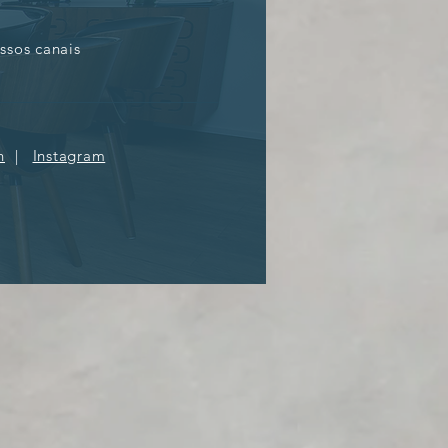
ssos canais
n
|
Instagram