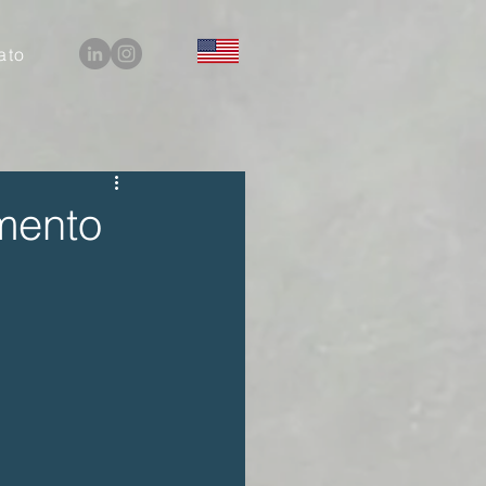
ato
amento