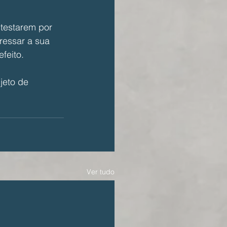
testarem por 
essar a sua 
feito. 
jeto de 
Ver tudo