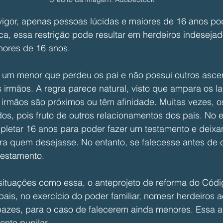
vigor, apenas pessoas lúcidas e maiores de 16 anos p
ca, essa restrição pode resultar em herdeiros indesejad
ores de 16 anos. 
 um menor que perdeu os pai e não possui outros asce
irmãos. A regra parece natural, visto que ampara os laç
rmãos são próximos ou têm afinidade. Muitas vezes, o
os, pois fruto de outros relacionamentos dos pais. No 
pletar 16 anos para poder fazer um testamento e deixar
ara quem desejasse. No entanto, se falecesse antes de 
testamento. 
 situações como essa, o anteprojeto de reforma do Código
pais, no exercício do poder familiar, nomear herdeiros a
azes, para o caso de falecerem ainda menores. Essa alt
nto pupilar. 