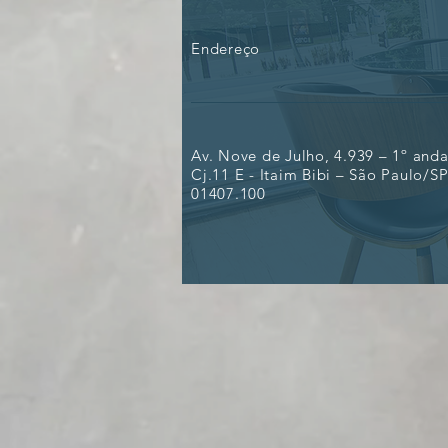
suspensos precisarão de
alvará judicial
Endereço
Av. Nove de Julho, 4.939 – 1º anda
Cj.11 E - Itaim Bibi – São Paulo/SP
01407.100