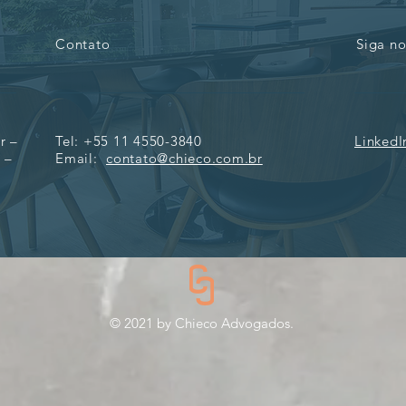
Contato
Siga no
r –
Tel: +55 11 4550-3840
LinkedI
 –
Email:
contato@chieco.com.br
©️ 2021 by Chieco Advogados.