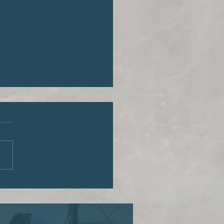
reito de envelhecer com
idade