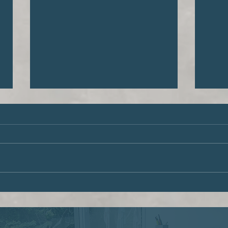
Múltiplas cidadanias,
O di
múltiplas oportunidades
dign