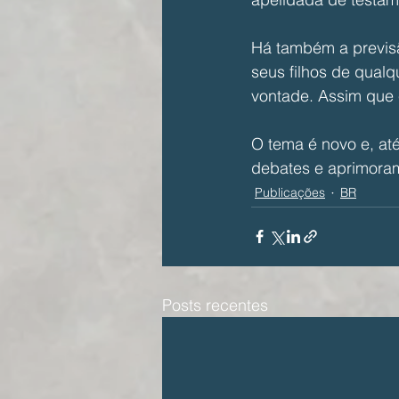
Há também a previsã
seus filhos de qual
vontade. Assim que e
O tema é novo e, at
debates e aprimora
Publicações
BR
Posts recentes